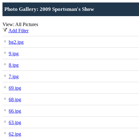
Photo Gallery: 2009 Sportsman's Show
View: All Pictures
Add Filter
bg2.jpg
9.jpg
8.jpg
7.jpg
69.jpg
68.jpg
66.jpg
63.jpg
62.jpg