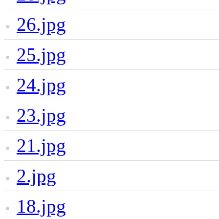
26.jpg
25.jpg
24.jpg
23.jpg
21.jpg
2.jpg
18.jpg