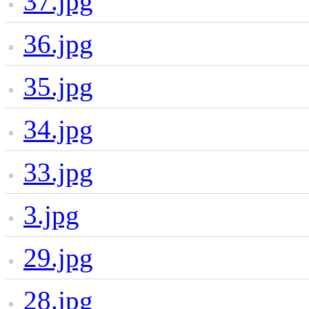
37.jpg
36.jpg
35.jpg
34.jpg
33.jpg
3.jpg
29.jpg
28.jpg